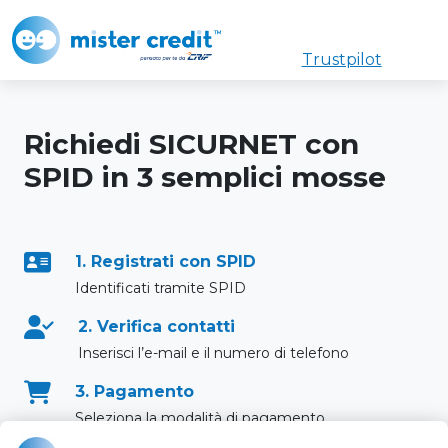
Trustpilot
Richiedi SICURNET con
SPID in 3 semplici mosse
1. Registrati con SPID
Identificati tramite SPID
2. Verifica contatti
Inserisci l’e-mail e il numero di telefono
3. Pagamento
Seleziona la modalità di pagamento