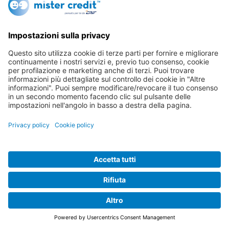
AVANTI
Informativa regolamento UE 679/2016